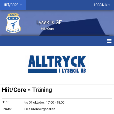
HIIT/CORE
LOGGA IN
Lysekils GF
Hiit/Core
HEM
NYHETER
KALENDER
BILDGALLERI
Hiit/Core
» Träning
DOKUMENT
Tid:
tis 07 oktober, 17:00 - 18:00
KONTAKT
Plats:
Lilla Kronbergshallen